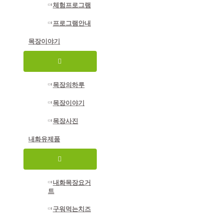
글
체험프로그램
프로그램안내
목장이야기
메
뉴
토
글
목장의하루
목장이야기
목장사진
내화유제품
메
뉴
토
글
내화목장요거
트
구워먹는치즈