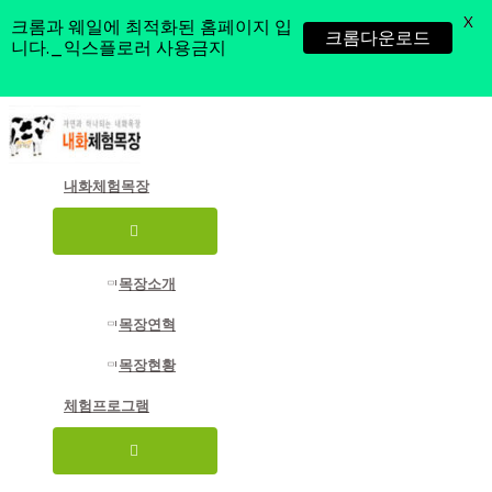
X
크롬과 웨일에 최적화된 홈페이지 입
크롬다운로드
니다._익스플로러 사용금지
콘
텐
츠
로
내화체험목장
건
너
메
뛰
뉴
기
토
글
목장소개
목장연혁
목장현황
체험프로그램
메
뉴
토