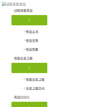
콘
크롬과 웨일에 최적화된 홈페이지 입
크롬다운로드
텐
니다._익스플로러 사용금지
내화체험목장
츠
로
메
건
뉴
너
토
글
뛰
목장소개
기
목장연혁
목장현황
체험프로그램
메
뉴
토
글
체험프로그램
프로그램안내
목장이야기
메