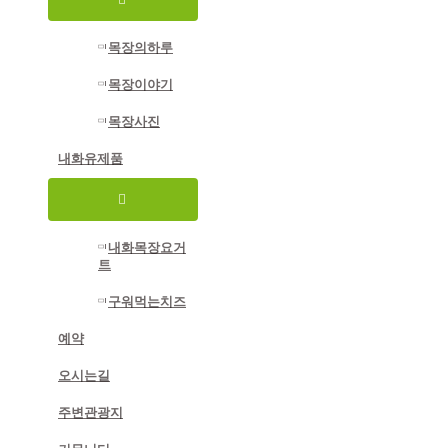
뉴
토
글
목장의하루
목장이야기
목장사진
내화유제품
메
뉴
토
글
내화목장요거
트
구워먹는치즈
예약
오시는길
주변관광지