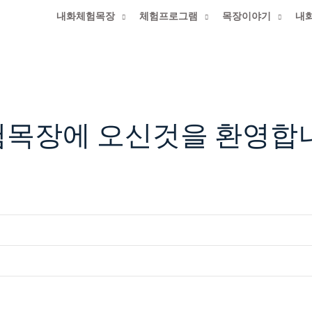
내화체험목장
체험프로그램
목장이야기
내
에 최적화된 홈페이지 입니다._익스플로러 사용금지
크
험목장에 오신것을 환영합