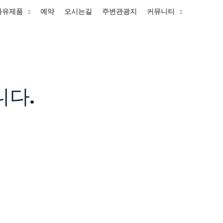
화유제품
예약
오시는길
주변관광지
커뮤니티
롬다운로드
니다.