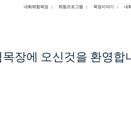
내화체험목장
체험프로그램
목장이야기
내
에 최적화된 홈페이지 입니다._익스플로러 사용금지
크
험목장에 오신것을 환영합