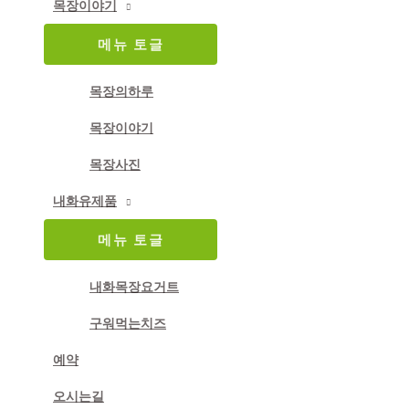
목장이야기
메뉴 토글
목장의하루
목장이야기
목장사진
내화유제품
메뉴 토글
내화목장요거트
구워먹는치즈
예약
오시는길