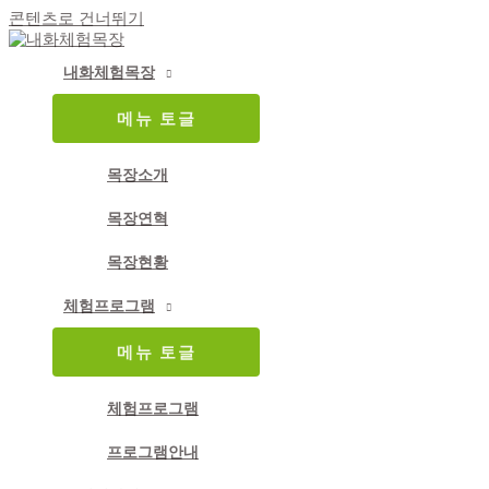
콘텐츠로 건너뛰기
크롬과 웨일
내화체험목장
메뉴 토글
목장소개
목장연혁
목장현황
체험프로그램
메뉴 토글
체험프로그램
프로그램안내