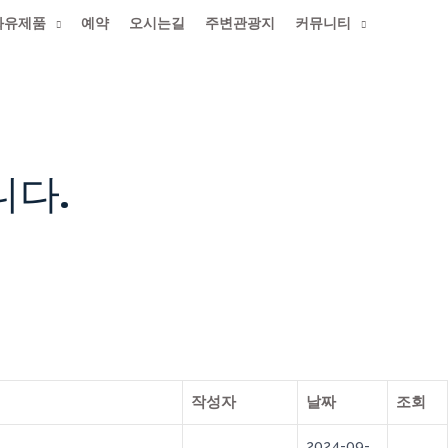
화유제품
예약
오시는길
주변관광지
커뮤니티
롬다운로드
니다.
작성자
날짜
조회
2024-09-