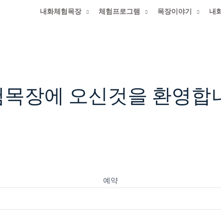
내화체험목장
체험프로그램
목장이야기
내
에 최적화된 홈페이지 입니다._익스플로러 사용금지
크
험목장에 오신것을 환영합
예약